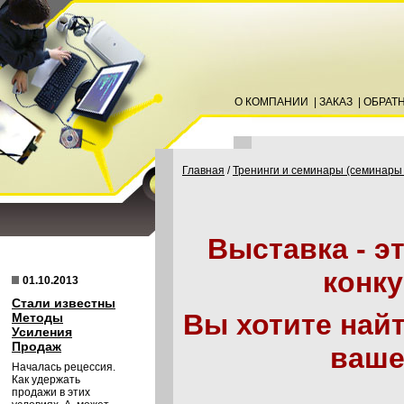
О КОМПАНИИ
|
ЗАКАЗ
|
ОБРАТ
Главная
/
Тренинги и семинары (семинары
Выставка - э
конку
01.10.2013
Стали известны
Вы хотите най
Методы
Усиления
Продаж
ваше
Началась рецессия.
Как удержать
продажи в этих