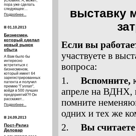
условиях. А, может,
пора уже сделать
следующее:...
выставку 
Подробнее...
за
01.10.2013
Бизнесмен,
который сделал
Если вы работае
новый рынок
сбыта
участвуете в выст
А Вам было бы
интересно
вопроса:
встретиться с
бизнесменом,
который имеет 64
1.
Вспомните,
к
зарегистрированных
патента и получил
премию "Гэллап",
апреле на ВДНХ, 
войдя в 500 лучших
предприятий?!! Он
расскажет...
помните неменяющ
Подробнее...
одних и тех же к
24.09.2013
2.
Вы считаете
Пост-Релиз
Деловар