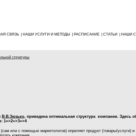
НАЯ СВЯЗЬ
|
НАШИ УСЛУГИ И МЕТОДЫ
|
РАСПИСАНИЕ
|
СТАТЬИ
|
НАШИ С
льной структуры
й
В.В.Зюзько
, приведена оптимальная структура компании. Здесь 
я:
1=>2=>3=>4
(сам или с помощью маркетологов) опреляет продукт (товары/услуги) и 
ботать компания