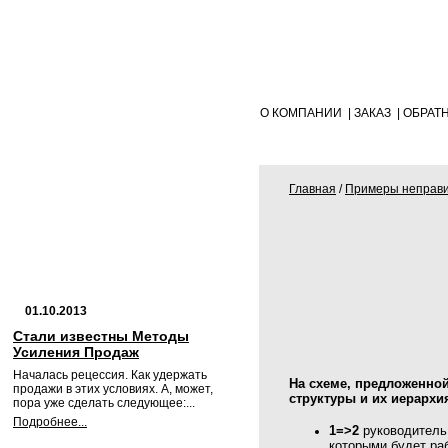
О КОМПАНИИ
|
ЗАКАЗ
|
ОБРАТ
Главная
/
Примеры неправи
01.10.2013
Стали известны Методы
Усиления Продаж
Началась рецессия. Как удержать
На схеме, предложенно
продажи в этих условиях. А, может,
структуры и их иерархи
пора уже сделать следующее:...
Подробнее...
1=>2
руководитель 
которыми будет ра