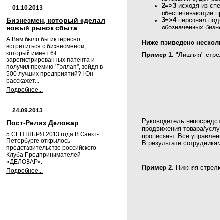
2=>3
исходя из спе
01.10.2013
обеспечивающие пр
Бизнесмен, который сделал
3=>4
персонал подб
обозначенных бизн
новый рынок сбыта
А Вам было бы интересно
Ниже приведено нескол
встретиться с бизнесменом,
который имеет 64
Пример 1.
"Лишняя" стрел
зарегистрированных патента и
получил премию "Гэллап", войдя в
500 лучших предприятий?!! Он
расскажет...
Подробнее...
24.09.2013
Руководитель непосредств
Пост-Релиз Деловар
продвижения товара/услу
5 СЕНТЯБРЯ 2013 года В Санкт-
прописаны. Все управлен
Петербурге открылось
В результате сотрудникам
представительство российского
Клуба Предпринимателей
«ДЕЛОВАР».
Пример 2
. Нижняя стрелк
Подробнее...