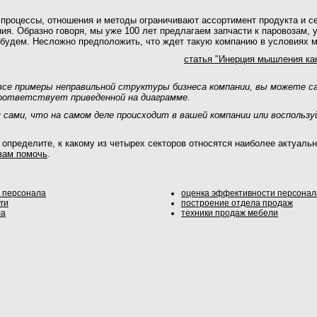
процессы, отношения и методы ограничивают ассортимент продукта и се
ия. Образно говоря, мы уже 100 лет предлагаем запчасти к паровозам, 
е будем. Несложно предположить, что ждет такую компанию в условиях 
статья "Инерция мышления как
все примеры неправильной структуры бизнеса компании, вы можете с
соответствует приведенной на диаграмме.
сами, что на самом деле происходит в вашей компании или воспользу
 определите, к какому из четырех секторов относятся наиболее актуал
вам помочь
.
я персонала
оценка эффективности персонал
ги
построение отдела продаж
ла
техники продаж мебели