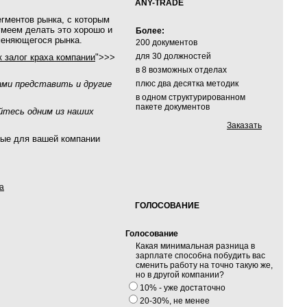
ANY-TRADE
гментов рынка, с которым
умеем делать это хорошо и
Более:
меняющегося рынка.
200 документов
для 30 должностей
 залог краха компании
">>>
в 8 возможных отделах
ами представить и другие
плюс два десятка методик
в одном структурированном
пакете документов
йтесь одним из наших
Заказать
ьные для вашей компании
а
ГОЛОСОВАНИЕ
Голосование
Какая минимальная разница в
зарплате способна побудить вас
сменить работу на точно такую же,
но в другой компании?
10% - уже достаточно
20-30%, не менее