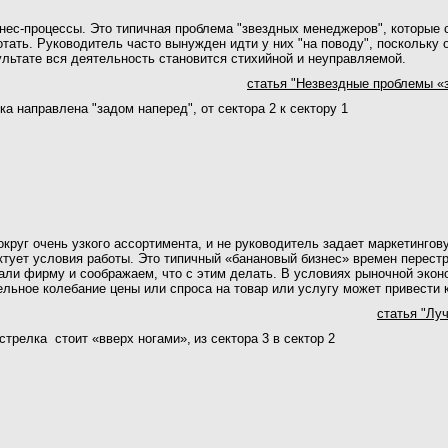
нес-процессы. Это типичная проблема "звездных менеджеров", которые с
отать. Руководитель часто вынужден идти у них "на поводу", поскольку
ультате вся деятельность становится стихийной и неуправляемой.
статья "Незвездные проблемы 
ка направлена "задом наперед", от сектора 2 к сектору 1
круг очень узкого ассортимента, и не руководитель задает маркетингов
ктует условия работы. Это типичный «банановый бизнес» времен перестр
вали фирму и соображаем, что с этим делать. В условиях рыночной экон
льное колебание цены или спроса на товар или услугу может привести к
статья "Лу
стрелка стоит «вверх ногами»,
из сектора 3 в сектор 2