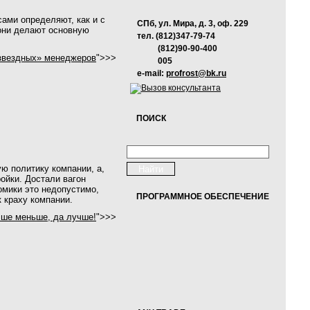
ами определяют, как и с
СПб, ул. Мира, д. 3, оф. 229
 они делают основную
тел. (812)347-79-74
(812)90-90-400
«звездных» менеджеров
">>>
005
e-mail:
profrost@bk.ru
ПОИСК
ую политику компании, а,
ойки. Достали вагон
омики это недопустимо,
ПРОГРАММНОЕ ОБЕСПЕЧЕНИЕ
 краху компании.
чше меньше, да лучше!
">>>