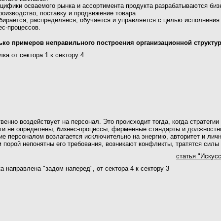
цифики осваемого рынка и ассортимента продукта разрабатываются биз
оизводство, поставку и продвижение товара
ирается, распределяеся, обучается и управляется с целью исполнения
ес-процессов.
ько примеров неправильного построения организационной структу
ка от сектора 1 к сектору 4
енно воздействует на персонал. Это происходит тогда, когда стратегии
ги не определены, бизнес-процессы, фирменные стандарты и должностн
ие персоналом возлагается исключительно на энергию, авторитет и лич
 порой непонятны его требования, возникают конфликты, тратятся силы 
статья "Искус
а направлена "задом наперед", от сектора 4 к сектору 3